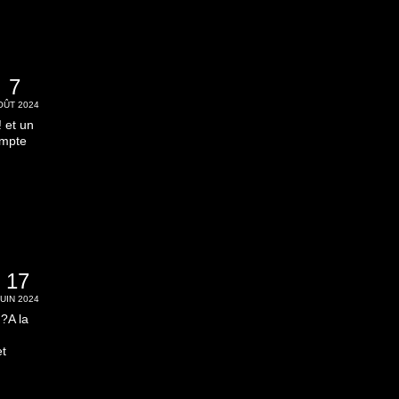
7
OÛT 2024
 et un
ompte
17
JUIN 2024
?A la
t