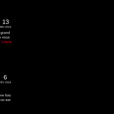
13
MAI 2024
t grand
de vous
…
Lire la
6
FÉV 2024
re fois
 on est