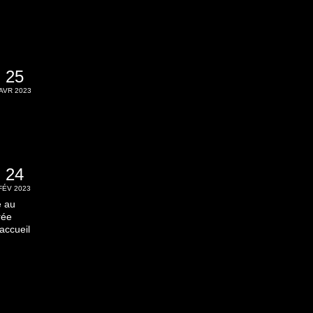
25
AVR 2023
24
FÉV 2023
e au
rée
accueil