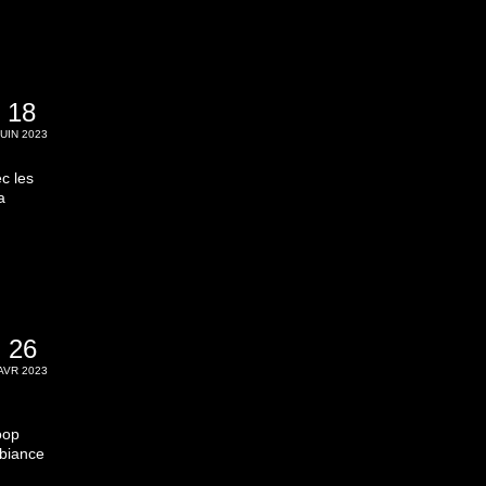
18
JUIN 2023
c les
a
26
AVR 2023
oop
mbiance