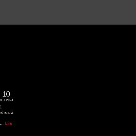
10
OCT 2024
11
ières à
e …
Lire