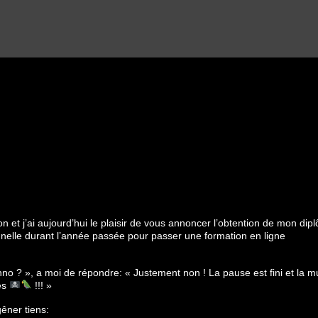
ion et j’ai aujourd’hui le plaisir de vous annoncer l’obtention de mon dip
nnelle durant l’année passée pour passer une formation en ligne
chno ? », a moi de répondre: « Justement non ! La pause est fini et la 
es
!!! »
gêner tiens: