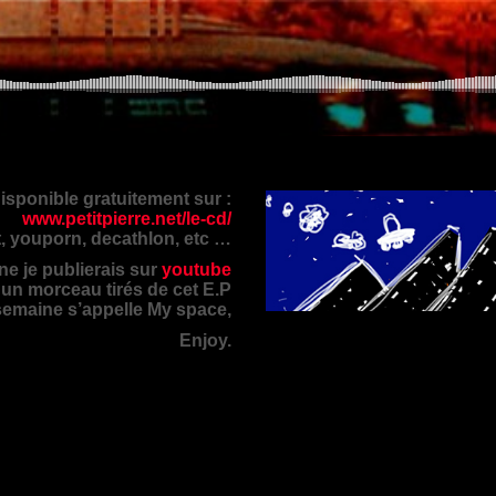
sponible gratuitement sur :
www.petitpierre.net/le-cd/
t, youporn, decathlon, etc …
e je publierais sur
youtube
un morceau tirés de cet E.P
semaine s’appelle My space,
Enjoy.