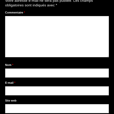
Votre adresse e-mail ne sera pas publiée.
Les champs
obligatoires sont indiqués avec
*
Commentaire
*
Nom
*
E-mail
*
Site web