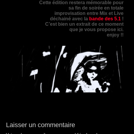
Cette édition restera mémorable pour
sa fin de soirée en totale
improvisation entre Mix et Live
déchainé avec la
bande des 5.1
!
C’est bien un extrait de ce moment
que je vous propose ici.
enjoy !!
Laisser un commentaire