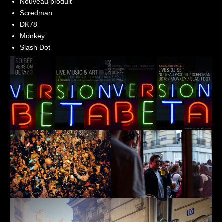
Nouveau produit
Scredman
DK78
Monkey
Slash Dot