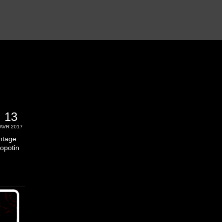
13
AVR 2017
intage
popotin